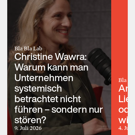
Bla Bla Lab
Christine Wawra:
Warum kann man
Unternehmen
Bla Bl
systemisch
Ann
betrachtet nicht
Lie
führen – sondern nur
ode
stören?
wir
9. Juli 2026
4. Jun