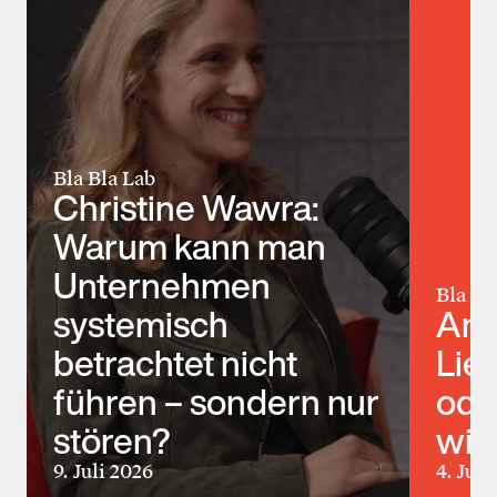
Bla Bla Lab
Christine Wawra:
Warum kann man
Unternehmen
Bla Bl
systemisch
Ann
betrachtet nicht
Lie
führen – sondern nur
ode
stören?
wir
9. Juli 2026
4. Jun