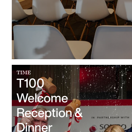
TIME
T100
Welcome
Reception &
Dinner