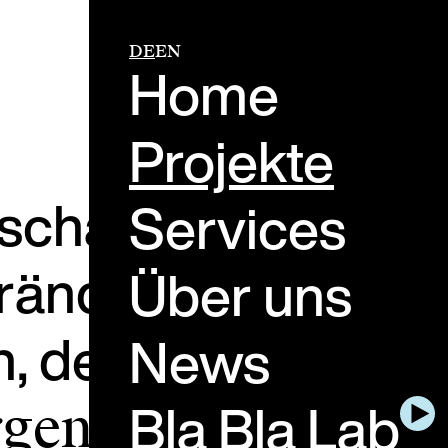
DE
EN
Home
Projekte
schaffen Live-
Services
rändern, wie
Über uns
n, denken und
News
Bla Bla Lab
gen dafür, dass d