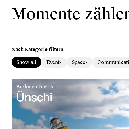
Momente zähle
Nach Kategorie filtern
Show all
Event
Space
Communicat
Bioladen Davos
Ünschi