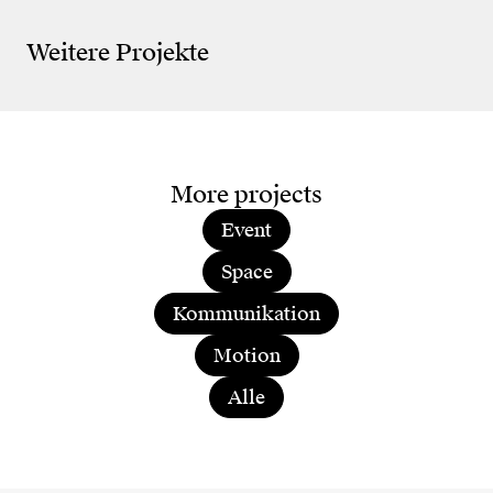
Jahre-Jubiläum
Pre
Weitere Projekte
More projects
Event
Space
Kommunikation
Motion
Alle