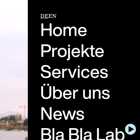
DE
EN
Home
Projekte
Services
Über uns
News
Bla Bla Lab