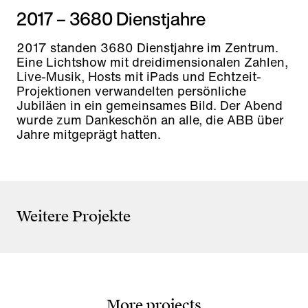
2017 – 3680 Dienstjahre
2017 standen 3680 Dienstjahre im Zentrum.
Eine Lichtshow mit dreidimensionalen Zahlen,
Live-Musik, Hosts mit iPads und Echtzeit-
Projektionen verwandelten persönliche
Jubiläen in ein gemeinsames Bild. Der Abend
wurde zum Dankeschön an alle, die ABB über
Jahre mitgeprägt hatten.
Magnom Properties
Misk
UNICEF Signing Ceremony
You
Weitere Projekte
More projects