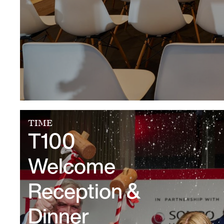
TIME
T100
Welcome
Reception &
Dinner