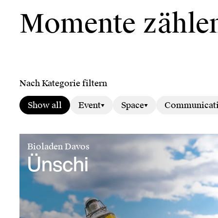
Momente zähle
Nach Kategorie filtern
Show all
Event
Space
Communicat
Bioladen Davos
Ünschi