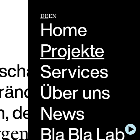
DE
EN
Home
Projekte
schaffen Live-
Services
rändern, wie
Über uns
n, denken und
News
Bla Bla Lab
gen dafür, dass d