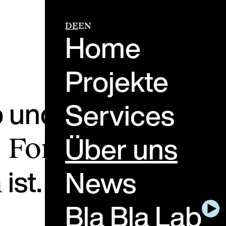
DE
EN
Home
Projekte
b und glauben, das
Services
Über uns
e Form der
ist.
News
n
Bla Bla Lab