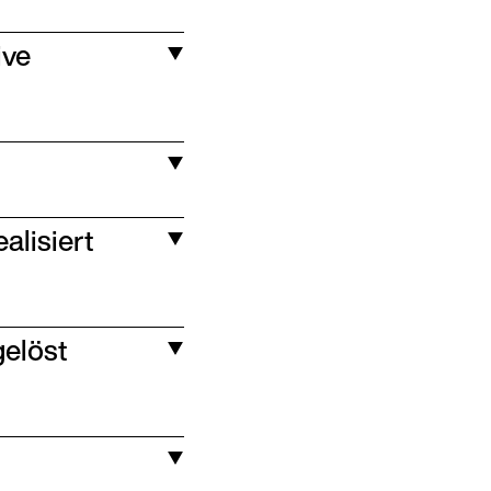
ive
alisiert
gelöst