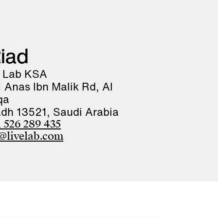
iad
e Lab KSA
 Anas Ibn Malik Rd, Al
lqa
adh 13521, Saudi Arabia
 526 289 435
@livelab.com