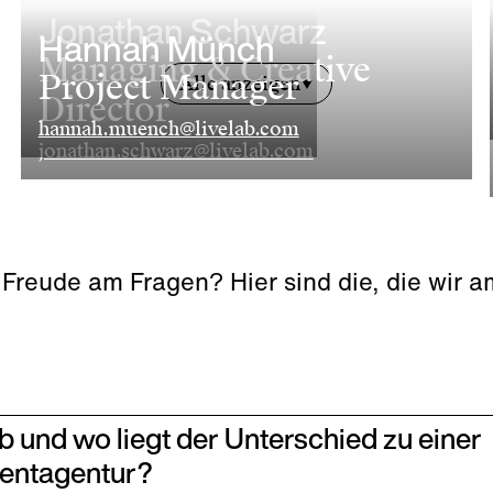
Jonathan Schwarz
Hannah Münch
Managing & Creative
Project Manager
Alle anzeigen
Director
hannah.muench@livelab.com
jonathan.schwarz@livelab.com
 Freude am Fragen? Hier sind die, die wir 
ab und wo liegt der Unterschied zu einer
ventagentur?