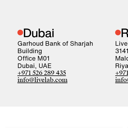
Dubai
R
Garhoud Bank of Sharjah
Liv
Building
3141
Office M01
Ma
Dubai, UAE
Riy
+971 526 289 435
+971
info@livelab.com
info