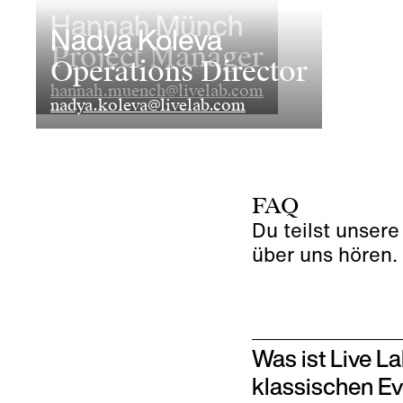
Hannah Münch
Nadya Koleva
Project Manager
Operations Director
hannah.muench@livelab.com
nadya.koleva@livelab.com
FAQ
Du teilst unsere
über uns hören.
Was ist Live L
klassischen E