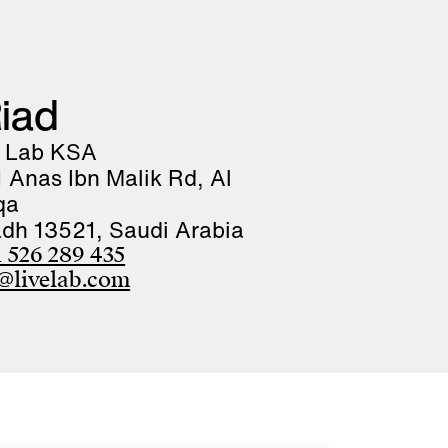
iad
e Lab KSA
 Anas Ibn Malik Rd, Al
lqa
adh 13521, Saudi Arabia
 526 289 435
@livelab.com