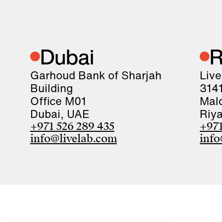
Dubai
R
Garhoud Bank of Sharjah
Liv
Building
3141
Office M01
Ma
Dubai, UAE
Riy
+971 526 289 435
+971
info@livelab.com
info