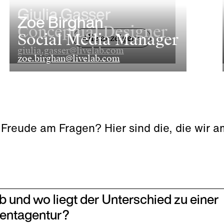
Giulia Gasser
Zoe Birghan
Conceptual Designer
Social Media Manager
Alle anzeigen
giulia.gasser@livelab.com
zoe.birghan@livelab.com
 Freude am Fragen? Hier sind die, die wir 
ab und wo liegt der Unterschied zu einer
ventagentur?