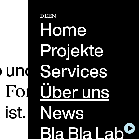
DE
EN
Home
Projekte
b und glauben, das
Services
Über uns
e Form der
ist.
News
n
Bla Bla Lab