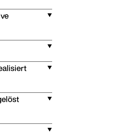
ive
alisiert
gelöst